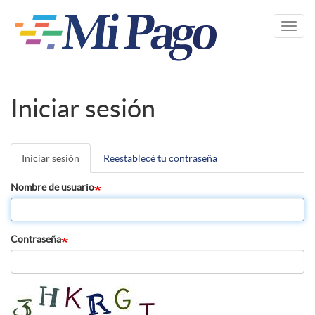
Pasar
al
Toggl
contenido
navig
principal
Iniciar sesión
Iniciar sesión
(solapa
Reestablecé tu contraseña
Solapas
activa)
principales
Nombre de usuario
Contraseña