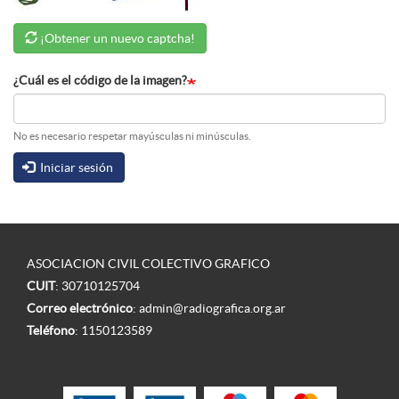
¡Obtener un nuevo captcha!
¿Cuál es el código de la imagen?
No es necesario respetar mayúsculas ni minúsculas.
Iniciar sesión
ASOCIACION CIVIL COLECTIVO GRAFICO
CUIT
: 30710125704
Correo electrónico
:
admin@radiografica.org.ar
Teléfono
:
1150123589