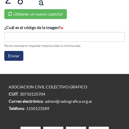
¡Obtener un nuevo captcha!
¿Cuál es el código de la imagen?
No es necesario respetar mayúsculas ni minúsculas.
Enviar
ASOCIACION CIVIL COLECTIVO GRAFICO
CUIT
: 30710125704
Correo electrónico
:
admin@radiografica.org.ar
Teléfono
:
1150123589