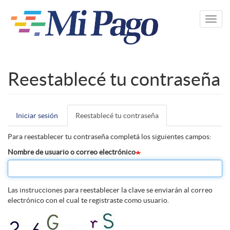
Pasar
al
Toggl
contenido
navig
principal
Reestablecé tu contraseña
Iniciar sesión
Reestablecé tu contraseña
(solapa
Solapas
activa)
principales
Para reestablecer tu contraseña completá los siguientes campos:
Nombre de usuario o correo electrónico
Las instrucciones para reestablecer la clave se enviarán al correo
electrónico con el cual te registraste como usuario.